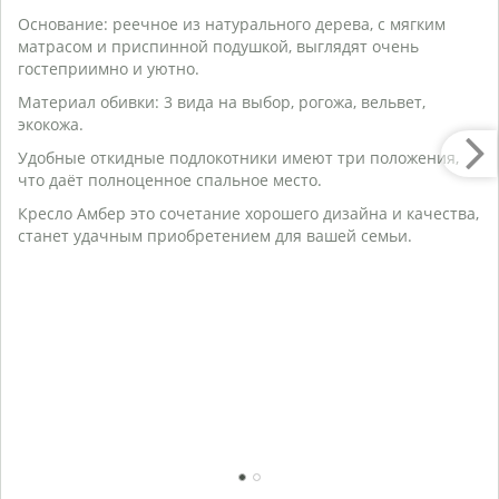
Г
Основание: реечное из натурального дерева, с мягким
Ве
матрасом и приспинной подушкой, выглядят очень
О
гостеприимно и уютно.
К
В
Материал обивки: 3 вида на выбор, рогожа, вельвет,
экокожа.
П
Удобные откидные подлокотники имеют три положения,
Г
что даёт полноценное спальное место.
М
Ж
Кресло Амбер это сочетание хорошего дизайна и качества,
Ч
станет удачным приобретением для вашей семьи.
К
п
С
М
на
О
Я
К
М
по
1
2