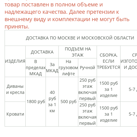
товар поставлен в полном объеме и
надлежащего качества. Далее претензии к
внешнему виду и комплектации не могут быть
приняты.
ДОСТАВКА ПО МОСКВЕ И МОСКОВСКОЙ ОБЛАСТИ
ПОДЪЕМ НА
ДОСТАВКА
ЭТАЖ
СБОРКА,
С
ИЗДЕЛИЯ
ЕСЛИ
ИЗГОТ
В
На
За
ТРЕБУЕТСЯ
И ДО
пределах
грузовом
Ручной
МКАД
МКАД
лифте
250 руб
1500 руб
Диваны
этаж
за 1
5-7
и кресла
40
включая
изделие
руб
первый
1800 руб
500 руб
за 1
250 руб
1500 руб
км
этаж
Кровати
за 1
5-7
включая
изделие
первый