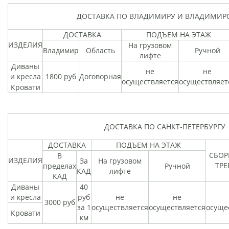
ДОСТАВКА ПО ВЛАДИМИРУ И ВЛАДИМИР
ДОСТАВКА
ПОДЪЕМ НА ЭТАЖ
ИЗДЕЛИЯ
На грузовом
Владимир
Область
Ручной
лифте
Диваны
не
не
и кресла
1800 руб
Договорная
осуществляется
осуществляет
Кровати
ДОСТАВКА ПО САНКТ-ПЕТЕРБУРГУ
ДОСТАВКА
ПОДЪЕМ НА ЭТАЖ
СБОР
В
ИЗДЕЛИЯ
За
На грузовом
ТРЕ
пределах
Ручной
КАД
лифте
КАД
Диваны
40
и кресла
руб
не
не
3000 руб
за 1
осуществляется
осуществляется
осуще
Кровати
км