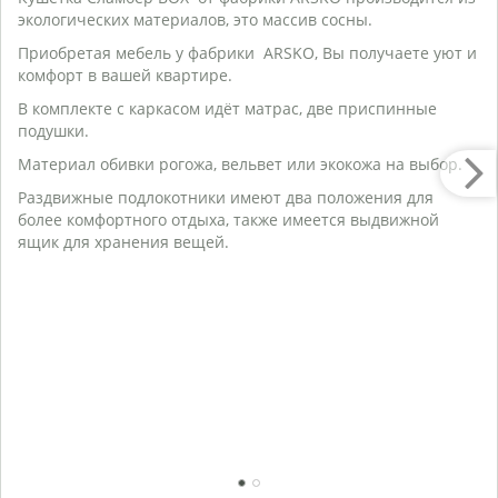
С
экологических материалов, это массив сосны.
Г
Приобретая мебель у фабрики ARSKO, Вы получаете уют и
Ве
комфорт в вашей квартире.
О
К
В комплекте с каркасом идёт матрас, две приспинные
В
подушки.
П
Материал обивки рогожа, вельвет или экокожа на выбор.
Г
Раздвижные подлокотники имеют два положения для
М
более комфортного отдыха, также имеется выдвижной
Ж
ящик для хранения вещей.
Ч
К
н
С
М
О
Я
К
М
по
1
2