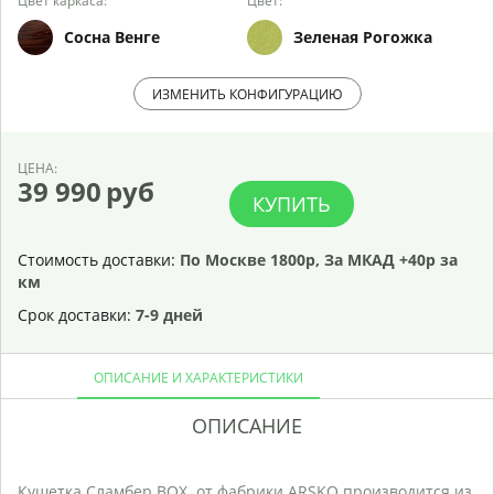
Цвет каркаса:
Цвет:
Сосна Венге
Зеленая Рогожка
ИЗМЕНИТЬ КОНФИГУРАЦИЮ
ЦЕНА:
39 990
руб
КУПИТЬ
Стоимость доставки:
По Москве 1800р, За МКАД +40р за
км
Срок доставки:
7-9 дней
ОПИСАНИЕ И ХАРАКТЕРИСТИКИ
ОПИСАНИЕ
Р
Кушетка Сламбер BOX от фабрики ARSKO производится из