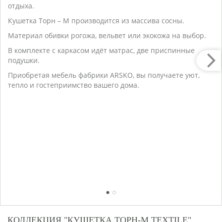
Г
отдыха.
Ве
Кушетка Торн – М производится из массива сосны.
К
В
Материал обивки рогожа, вельвет или экокожа на выбор.
О
В комплекте с каркасом идёт матрас, две приспинные
П
подушки.
Г
Приобретая мебель фабрики ARSKO, вы получаете уют,
М
тепло и гостеприимство вашего дома.
Ж
Ч
К
ф
С
М
О
Я
К
М
1
2
КОЛЛЕКЦИЯ "КУШЕТКА ТОРН-М TEXTILE"