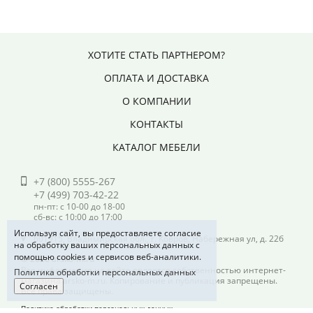
ХОТИТЕ СТАТЬ ПАРТНЕРОМ?
ОПЛАТА И ДОСТАВКА
О КОМПАНИИ
КОНТАКТЫ
КАТАЛОГ МЕБЕЛИ
+7 (800) 5555-267
+7 (499) 703-42-22
пн-пт: с 10-00 до 18-00
сб-вс: с 10:00 до 17:00
Используя сайт, вы предоставляете согласие
601915, Владимирская обл., г. Ковров, Набережная ул, д. 22б
на обработку ваших персональных данных с
помощью cookies и сервисов веб-аналитики.
© 2026 arsko-m.ru
Вся информация на сайте является собственностью интернет-
Политика обработки персональных данных
магазина arsko-m.ru. Копирование и публикация запрещены.
Согласен
Все права защищены.
Политика обработки персональных данных