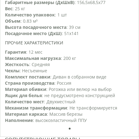
Габаритные размеры (ДхШхВ)
: 156,5х68,5х77
Вес
: 25 кг
Количество упаковок
: 1 шт
Объем
: 0.83 м³
Высота посадочного места
: 39 см
Посадочное место (ДхШ)
: 51х141
ПРОЧИЕ ХАРАКТЕРИСТИКИ
Гарантия
: 12 мес
Максимальная нагрузка
: 200 кг
Жесткость
: Средняя
Чехлы
: Несъемные
Комплект поставки
: Диван в собранном виде
Страна производства
: Россия
Материал обивки
: Рогожка или велюр на выбор
Ящик для белья
: не предусмотрено конструкцией
Количество мест
: Двухместный
Механизм трансформации
: Не трансформируется
Материал каркаса
: Массив березы
Наполнение
: высокоэластичный ППУ
1