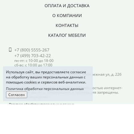
ОПЛАТА И ДОСТАВКА
О КОМПАНИИ
КОНТАКТЫ
КАТАЛОГ МЕБЕЛИ
+7 (800) 5555-267
+7 (499) 703-42-22
пн-пт: с 10-00 до 18-00
сб-вс: с 10:00 до 17:00
Используя сайт, вы предоставляете согласие
601915, Владимирская обл., г. Ковров, Набережная ул, д. 22б
на обработку ваших персональных данных с
помощью cookies и сервисов веб-аналитики.
© 2026 arsko-m.ru
Вся информация на сайте является собственностью интернет-
Политика обработки персональных данных
магазина arsko-m.ru. Копирование и публикация запрещены.
Согласен
Все права защищены.
Политика обработки персональных данных