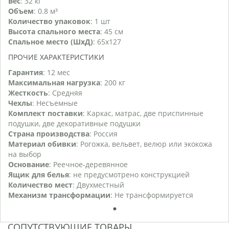
Вес
: 32 кг
Объем
: 0.8 м³
Количество упаковок
: 1 шт
Высота спального места
: 45 см
Спальное место (ШхД)
: 65х127
ПРОЧИЕ ХАРАКТЕРИСТИКИ
Гарантия
: 12 мес
Максимальная нагрузка
: 200 кг
Жесткость
: Средняя
Чехлы
: Несъемные
Комплект поставки
: Каркас, матрас, две приспинные
подушки, две декоративные подушки
Страна производства
: Россия
Материал обивки
: Рогожка, вельвет, велюр или экокожа
на выбор
Основание
: Реечное-деревянное
Ящик для белья
: не предусмотрено конструкцией
Количество мест
: Двухместный
Механизм трансформации
: Не трансформируется
1
СОПУТСТВУЮЩИЕ ТОВАРЫ