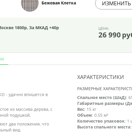
ИЗМЕНИТЬ
Бежевая Клетка
оскве 1800р, За МКАД +40р
ЦЕНА:
26 990
ру
КИ
ХАРАКТЕРИСТИКИ
РАЗМЕРНЫЕ ХАРАКТЕРИС
О - удачно впишется в
Спальное место (ШхД)
: 
Габаритные размеры (Д
тое из массива дерева, с
Вес
: 15 кг
нной подушкой,
Объем
: 0.55 м³
Количество упаковок
: 1
еют два положения, что
Высота спального места
льный вид.