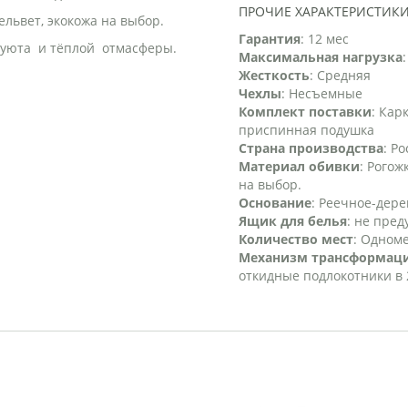
ПРОЧИЕ ХАРАКТЕРИСТИК
ельвет, экокожа на выбор.
Гарантия
: 12 мес
 уюта и тёплой отмасферы.
Максимальная нагрузка
Жесткость
: Средняя
Чехлы
: Несъемные
Комплект поставки
: Кар
приспинная подушка
Страна производства
: Р
Материал обивки
: Рогож
на выбор.
Основание
: Реечное-дер
Ящик для белья
: не пре
Количество мест
: Одном
Механизм трансформац
откидные подлокотники в 