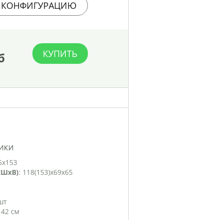
 КОНФИГУРАЦИЮ
КУПИТЬ
б
ТИКИ
65х153
хШхВ)
: 118(153)х69х65
 шт
: 42 см