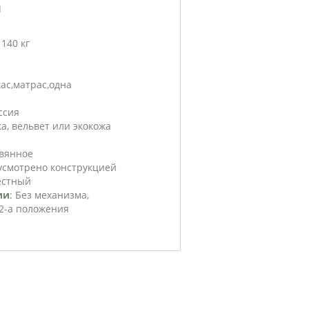
И
: 140 кг
кас,матрас,одна
оссия
ка, вельвет или экокожа
евянное
дусмотрено конструкцией
естный
ии
: Без механизма,
2-а положения