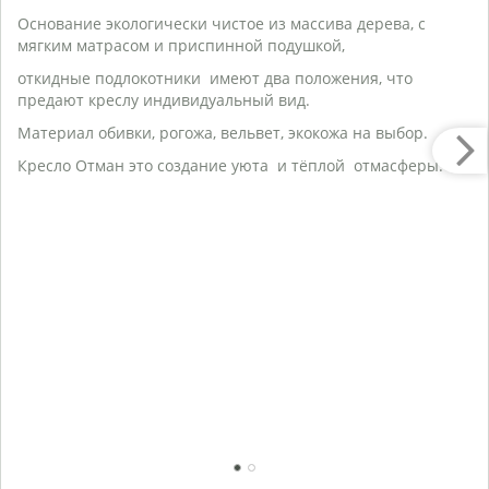
Г
Основание экологически чистое из массива дерева, с
Ве
мягким матрасом и приспинной подушкой,
О
К
откидные подлокотники имеют два положения, что
В
предают креслу индивидуальный вид.
П
Материал обивки, рогожа, вельвет, экокожа на выбор.
Г
Кресло Отман это создание уюта и тёплой отмасферы.
М
Ж
Ч
К
п
С
М
вы
О
Я
К
М
по
1
2