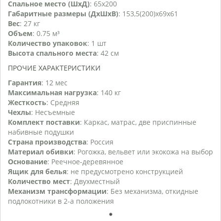
Спальное место (ШхД)
: 65х200
Габаритные размеры (ДхШхВ)
: 153,5(200)х69х61
Вес
: 27 кг
Объем
: 0.75 м³
Количество упаковок
: 1 шт
Высота спального места
: 42 см
ПРОЧИЕ ХАРАКТЕРИСТИКИ
Гарантия
: 12 мес
Максимальная нагрузка
: 140 кг
Жесткость
: Средняя
Чехлы
: Несъемные
Комплект поставки
: Каркас, матрас, две приспинные
набивные подушки
Страна производства
: Россия
Материал обивки
: Рогожка, вельвет или экокожа на выбор
Основание
: Реечное-деревянное
Ящик для белья
: не предусмотрено конструкцией
Количество мест
: Двухместный
Механизм трансформации
: Без механизма, откидные
подлокотники в 2-а положения
1