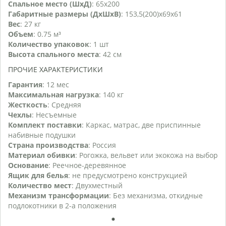
Спальное место (ШхД)
: 65х200
Габаритные размеры (ДхШхВ)
: 153,5(200)х69х61
Вес
: 27 кг
Объем
: 0.75 м³
Количество упаковок
: 1 шт
Высота спального места
: 42 см
ПРОЧИЕ ХАРАКТЕРИСТИКИ
Гарантия
: 12 мес
Максимальная нагрузка
: 140 кг
Жесткость
: Средняя
Чехлы
: Несъемные
Комплект поставки
: Каркас, матрас, две приспинные
набивные подушки
Страна производства
: Россия
Материал обивки
: Рогожка, вельвет или экокожа на выбор
Основание
: Реечное-деревянное
Ящик для белья
: не предусмотрено конструкцией
Количество мест
: Двухместный
Механизм трансформации
: Без механизма, откидные
подлокотники в 2-а положения
1