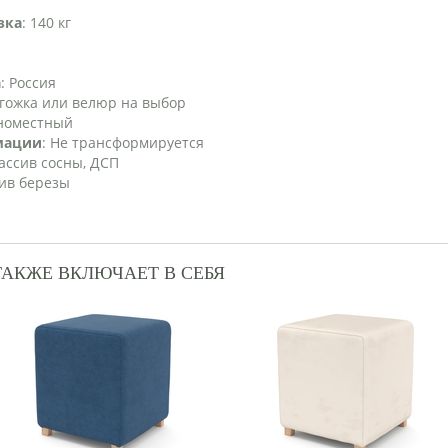
зка
: 140 кг
а
: Россия
огожка или велюр на выбор
дноместный
мации
: Не трансформируется
ассив сосны, ДСП
сив березы
ТАКЖЕ ВКЛЮЧАЕТ В СЕБЯ