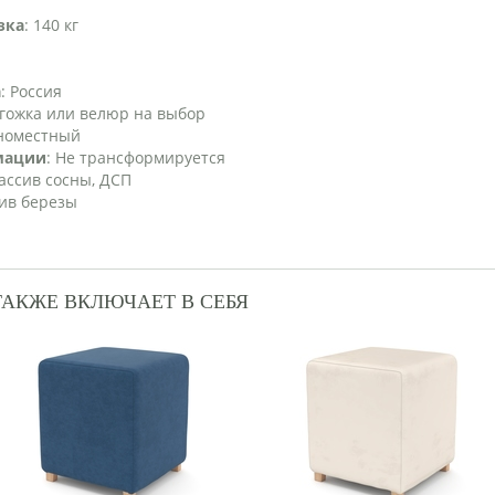
зка
: 140 кг
а
: Россия
огожка или велюр на выбор
дноместный
мации
: Не трансформируется
ассив сосны, ДСП
сив березы
ТАКЖЕ ВКЛЮЧАЕТ В СЕБЯ